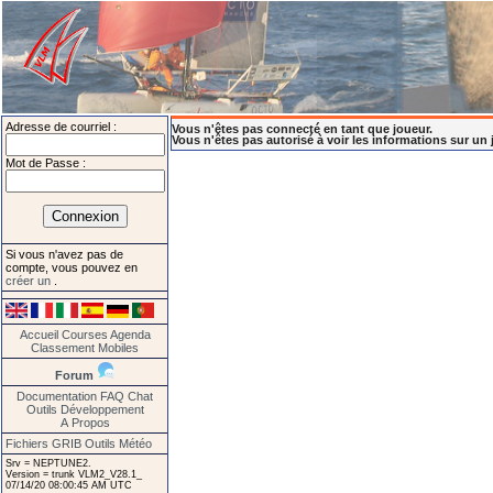
Adresse de courriel :
Vous n'êtes pas connecté en tant que joueur.
Vous n'êtes pas autorisé à voir les informations sur un 
Mot de Passe :
Si vous n'avez pas de
compte, vous pouvez en
créer un
.
Accueil
Courses
Agenda
Classement
Mobiles
Forum
Documentation
FAQ
Chat
Outils
Développement
A Propos
Fichiers GRIB
Outils Météo
Srv = NEPTUNE2.
Version = trunk VLM2_V28.1_
07/14/20 08:00:45 AM UTC