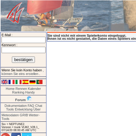
E-Mail :
Sie sind nicht mit einem Spielerkonto eingeloggt.
Ihnen ist es nicht gestattet, die Daten eines Spielers e
Kennwort :
Wenn Sie kein Konto haben
,
können Sie eins erstellen
.
Home
Rennen
Kalender
Ranking
Handy
Forum
Dokumentation
FAQ
Chat
Tools
Entwicklung
Über
Meteodaten GRIB
Wetter-
Tools
Srv = NEPTUNE2.
Version = trunk VLM2_V28.1_
07/14/20 08:00:45 AM UTC