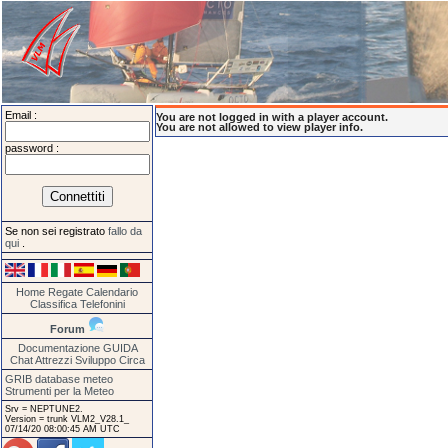
Email :
You are not logged in with a player account.
You are not allowed to view player info.
password :
Se non sei registrato
fallo da
qui
.
Home
Regate
Calendario
Classifica
Telefonini
Forum
Documentazione
GUIDA
Chat
Attrezzi
Sviluppo
Circa
GRIB database meteo
Strumenti per la Meteo
Srv = NEPTUNE2.
Version = trunk VLM2_V28.1_
07/14/20 08:00:45 AM UTC