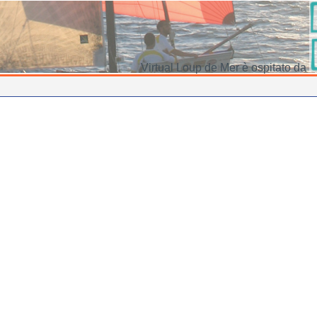
Virtual Loup de Mer è ospitato da