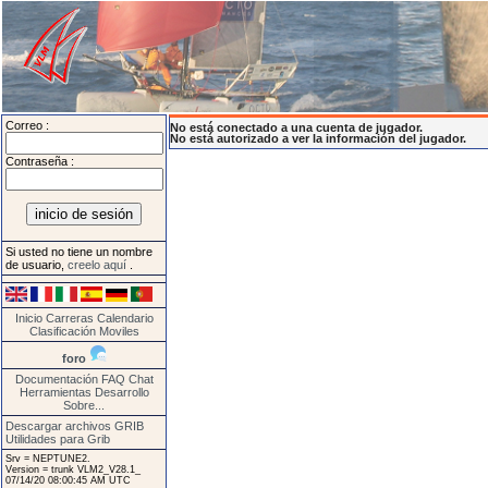
Correo :
No está conectado a una cuenta de jugador.
No está autorizado a ver la información del jugador.
Contraseña :
Si usted no tiene un nombre
de usuario,
creelo aquí
.
Inicio
Carreras
Calendario
Clasificación
Moviles
foro
Documentación
FAQ
Chat
Herramientas
Desarrollo
Sobre...
Descargar archivos GRIB
Utilidades para Grib
Srv = NEPTUNE2.
Version = trunk VLM2_V28.1_
07/14/20 08:00:45 AM UTC