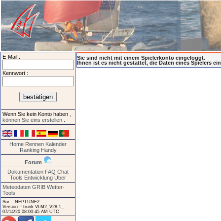
E-Mail :
Sie sind nicht mit einem Spielerkonto eingeloggt.
Ihnen ist es nicht gestattet, die Daten eines Spielers e
Kennwort :
Wenn Sie kein Konto haben
,
können Sie eins erstellen
.
Home
Rennen
Kalender
Ranking
Handy
Forum
Dokumentation
FAQ
Chat
Tools
Entwicklung
Über
Meteodaten GRIB
Wetter-
Tools
Srv = NEPTUNE2.
Version = trunk VLM2_V28.1_
07/14/20 08:00:45 AM UTC