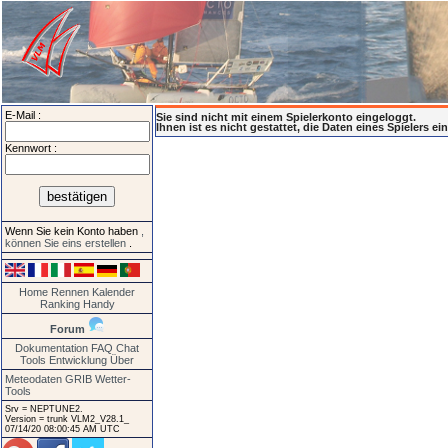
E-Mail :
Sie sind nicht mit einem Spielerkonto eingeloggt.
Ihnen ist es nicht gestattet, die Daten eines Spielers e
Kennwort :
Wenn Sie kein Konto haben
,
können Sie eins erstellen
.
Home
Rennen
Kalender
Ranking
Handy
Forum
Dokumentation
FAQ
Chat
Tools
Entwicklung
Über
Meteodaten GRIB
Wetter-
Tools
Srv = NEPTUNE2.
Version = trunk VLM2_V28.1_
07/14/20 08:00:45 AM UTC