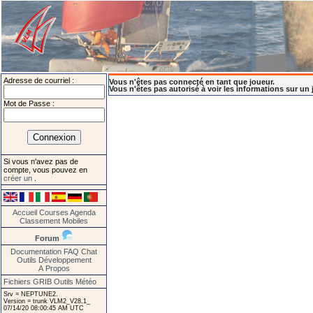
Adresse de courriel :
Vous n'êtes pas connecté en tant que joueur.
Vous n'êtes pas autorisé à voir les informations sur un 
Mot de Passe :
Si vous n'avez pas de
compte, vous pouvez en
créer un
.
Accueil
Courses
Agenda
Classement
Mobiles
Forum
Documentation
FAQ
Chat
Outils
Développement
A Propos
Fichiers GRIB
Outils Météo
Srv = NEPTUNE2.
Version = trunk VLM2_V28.1_
07/14/20 08:00:45 AM UTC