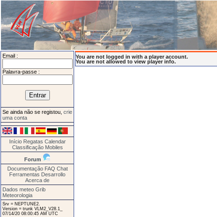
Email :
You are not logged in with a player account.
You are not allowed to view player info.
Palavra-passe :
Se ainda não se registou,
crie
uma conta
Início
Regatas
Calendar
Classificação
Mobiles
Forum
Documentação
FAQ
Chat
Ferramentas
Desarrollo
Acerca de
Dados meteo Grib
Meteorologia
Srv = NEPTUNE2.
Version = trunk VLM2_V28.1_
07/14/20 08:00:45 AM UTC