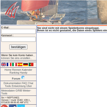
E-Mail :
Sie sind nicht mit einem Spielerkonto eingeloggt.
Ihnen ist es nicht gestattet, die Daten eines Spielers e
Kennwort :
Wenn Sie kein Konto haben
,
können Sie eins erstellen
.
Home
Rennen
Kalender
Ranking
Handy
Forum
Dokumentation
FAQ
Chat
Tools
Entwicklung
Über
Meteodaten GRIB
Wetter-
Tools
Srv = NEPTUNE2.
Version = trunk VLM2_V28.1_
07/14/20 08:00:45 AM UTC