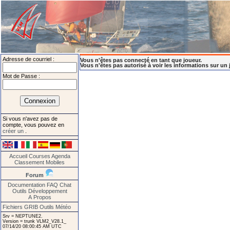
Adresse de courriel :
Vous n'êtes pas connecté en tant que joueur.
Vous n'êtes pas autorisé à voir les informations sur un 
Mot de Passe :
Si vous n'avez pas de
compte, vous pouvez en
créer un
.
Accueil
Courses
Agenda
Classement
Mobiles
Forum
Documentation
FAQ
Chat
Outils
Développement
A Propos
Fichiers GRIB
Outils Météo
Srv = NEPTUNE2.
Version = trunk VLM2_V28.1_
07/14/20 08:00:45 AM UTC