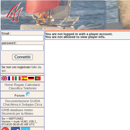
Email :
You are not logged in with a player account.
You are not allowed to view player info.
password :
Se non sei registrato
fallo da
qui
.
Home
Regate
Calendario
Classifica
Telefonini
Forum
Documentazione
GUIDA
Chat
Attrezzi
Sviluppo
Circa
GRIB database meteo
Strumenti per la Meteo
Srv = NEPTUNE2.
Version = trunk VLM2_V28.1_
07/14/20 08:00:45 AM UTC