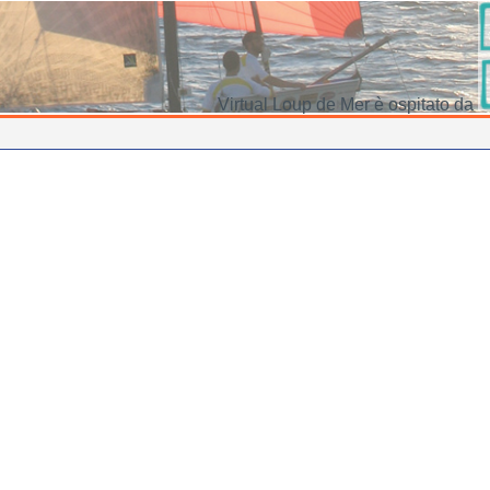
Virtual Loup de Mer è ospitato da