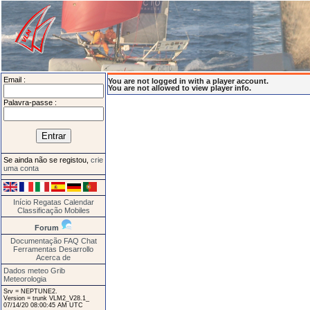
Email :
You are not logged in with a player account.
You are not allowed to view player info.
Palavra-passe :
Se ainda não se registou,
crie
uma conta
Início
Regatas
Calendar
Classificação
Mobiles
Forum
Documentação
FAQ
Chat
Ferramentas
Desarrollo
Acerca de
Dados meteo Grib
Meteorologia
Srv = NEPTUNE2.
Version = trunk VLM2_V28.1_
07/14/20 08:00:45 AM UTC