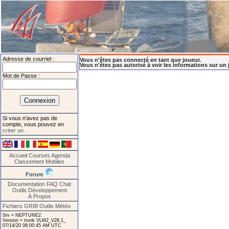
Adresse de courriel :
Vous n'êtes pas connecté en tant que joueur.
Vous n'êtes pas autorisé à voir les informations sur un 
Mot de Passe :
Si vous n'avez pas de
compte, vous pouvez en
créer un
.
Accueil
Courses
Agenda
Classement
Mobiles
Forum
Documentation
FAQ
Chat
Outils
Développement
A Propos
Fichiers GRIB
Outils Météo
Srv = NEPTUNE2.
Version = trunk VLM2_V28.1_
07/14/20 08:00:45 AM UTC