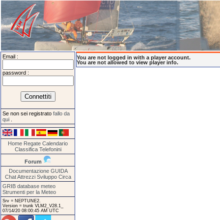
Email :
You are not logged in with a player account.
You are not allowed to view player info.
password :
Se non sei registrato
fallo da
qui
.
Home
Regate
Calendario
Classifica
Telefonini
Forum
Documentazione
GUIDA
Chat
Attrezzi
Sviluppo
Circa
GRIB database meteo
Strumenti per la Meteo
Srv = NEPTUNE2.
Version = trunk VLM2_V28.1_
07/14/20 08:00:45 AM UTC