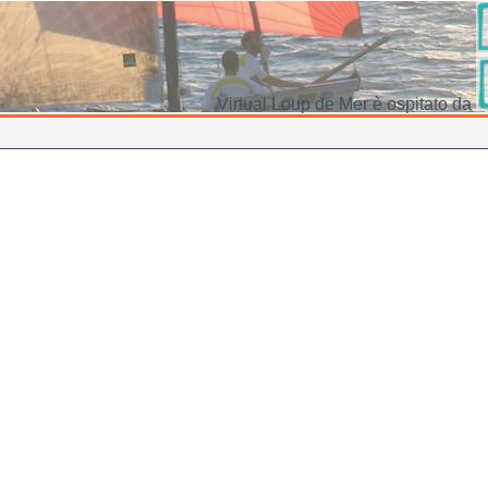
Virtual Loup de Mer è ospitato da