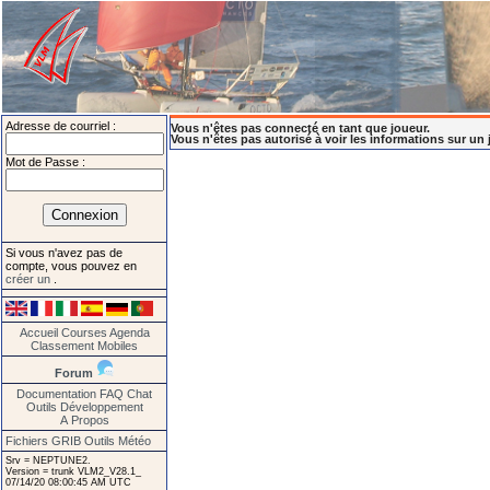
Adresse de courriel :
Vous n'êtes pas connecté en tant que joueur.
Vous n'êtes pas autorisé à voir les informations sur un 
Mot de Passe :
Si vous n'avez pas de
compte, vous pouvez en
créer un
.
Accueil
Courses
Agenda
Classement
Mobiles
Forum
Documentation
FAQ
Chat
Outils
Développement
A Propos
Fichiers GRIB
Outils Météo
Srv = NEPTUNE2.
Version = trunk VLM2_V28.1_
07/14/20 08:00:45 AM UTC