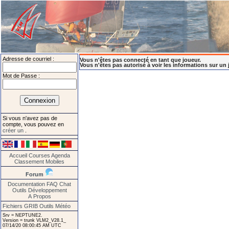
Adresse de courriel :
Vous n'êtes pas connecté en tant que joueur.
Vous n'êtes pas autorisé à voir les informations sur un 
Mot de Passe :
Si vous n'avez pas de
compte, vous pouvez en
créer un
.
Accueil
Courses
Agenda
Classement
Mobiles
Forum
Documentation
FAQ
Chat
Outils
Développement
A Propos
Fichiers GRIB
Outils Météo
Srv = NEPTUNE2.
Version = trunk VLM2_V28.1_
07/14/20 08:00:45 AM UTC