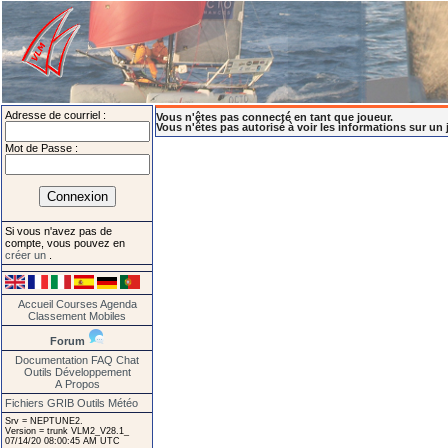
Adresse de courriel :
Vous n'êtes pas connecté en tant que joueur.
Vous n'êtes pas autorisé à voir les informations sur un 
Mot de Passe :
Si vous n'avez pas de
compte, vous pouvez en
créer un
.
Accueil
Courses
Agenda
Classement
Mobiles
Forum
Documentation
FAQ
Chat
Outils
Développement
A Propos
Fichiers GRIB
Outils Météo
Srv = NEPTUNE2.
Version = trunk VLM2_V28.1_
07/14/20 08:00:45 AM UTC