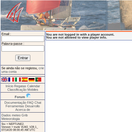
Email :
You are not logged in with a player account.
You are not allowed to view player info.
Palavra-passe :
Se ainda não se registou,
crie
uma conta
Início
Regatas
Calendar
Classificação
Mobiles
Forum
Documentação
FAQ
Chat
Ferramentas
Desarrollo
Acerca de
Dados meteo Grib
Meteorologia
Srv = NEPTUNE2.
Version = trunk VLM2_V28.1_
07/14/20 08:00:45 AM UTC