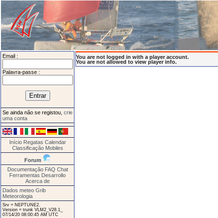
Email :
You are not logged in with a player account.
You are not allowed to view player info.
Palavra-passe :
Se ainda não se registou,
crie
uma conta
Início
Regatas
Calendar
Classificação
Mobiles
Forum
Documentação
FAQ
Chat
Ferramentas
Desarrollo
Acerca de
Dados meteo Grib
Meteorologia
Srv = NEPTUNE2.
Version = trunk VLM2_V28.1_
07/14/20 08:00:45 AM UTC