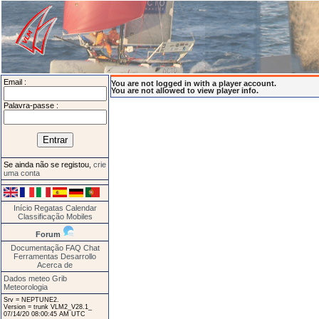
Email :
You are not logged in with a player account.
You are not allowed to view player info.
Palavra-passe :
Se ainda não se registou,
crie
uma conta
Início
Regatas
Calendar
Classificação
Mobiles
Forum
Documentação
FAQ
Chat
Ferramentas
Desarrollo
Acerca de
Dados meteo Grib
Meteorologia
Srv = NEPTUNE2.
Version = trunk VLM2_V28.1_
07/14/20 08:00:45 AM UTC