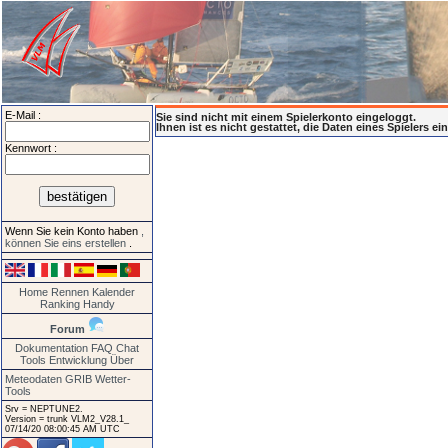
E-Mail :
Sie sind nicht mit einem Spielerkonto eingeloggt.
Ihnen ist es nicht gestattet, die Daten eines Spielers e
Kennwort :
Wenn Sie kein Konto haben
,
können Sie eins erstellen
.
Home
Rennen
Kalender
Ranking
Handy
Forum
Dokumentation
FAQ
Chat
Tools
Entwicklung
Über
Meteodaten GRIB
Wetter-
Tools
Srv = NEPTUNE2.
Version = trunk VLM2_V28.1_
07/14/20 08:00:45 AM UTC