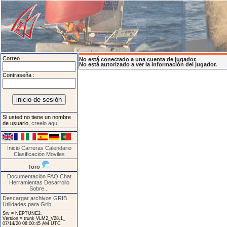
Correo :
No está conectado a una cuenta de jugador.
No está autorizado a ver la información del jugador.
Contraseña :
Si usted no tiene un nombre
de usuario,
creelo aquí
.
Inicio
Carreras
Calendario
Clasificación
Moviles
foro
Documentación
FAQ
Chat
Herramientas
Desarrollo
Sobre...
Descargar archivos GRIB
Utilidades para Grib
Srv = NEPTUNE2.
Version = trunk VLM2_V28.1_
07/14/20 08:00:45 AM UTC