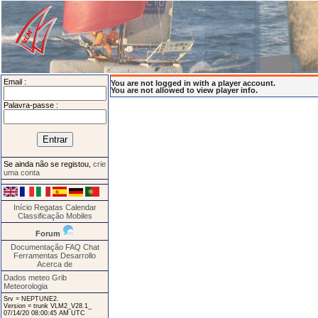
Email :
You are not logged in with a player account.
You are not allowed to view player info.
Palavra-passe :
Se ainda não se registou,
crie
uma conta
Início
Regatas
Calendar
Classificação
Mobiles
Forum
Documentação
FAQ
Chat
Ferramentas
Desarrollo
Acerca de
Dados meteo Grib
Meteorologia
Srv = NEPTUNE2.
Version = trunk VLM2_V28.1_
07/14/20 08:00:45 AM UTC