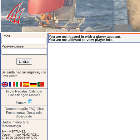
Email :
You are not logged in with a player account.
You are not allowed to view player info.
Palavra-passe :
Se ainda não se registou,
crie
uma conta
Início
Regatas
Calendar
Classificação
Mobiles
Forum
Documentação
FAQ
Chat
Ferramentas
Desarrollo
Acerca de
Dados meteo Grib
Meteorologia
Srv = NEPTUNE2.
Version = trunk VLM2_V28.1_
07/14/20 08:00:45 AM UTC