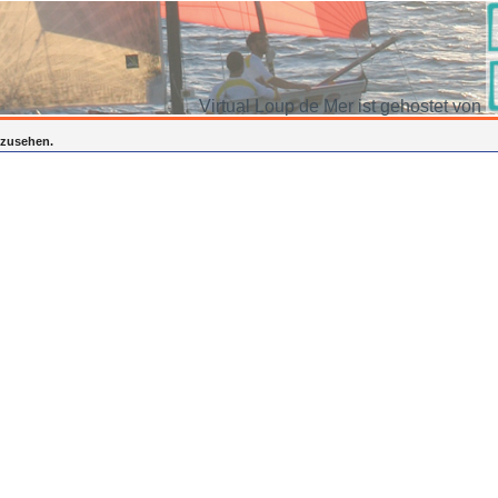
Virtual Loup de Mer ist gehostet von
inzusehen.