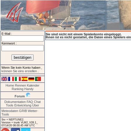
E-Mail :
Sie sind nicht mit einem Spielerkonto eingeloggt.
Ihnen ist es nicht gestattet, die Daten eines Spielers e
Kennwort :
Wenn Sie kein Konto haben
,
können Sie eins erstellen
.
Home
Rennen
Kalender
Ranking
Handy
Forum
Dokumentation
FAQ
Chat
Tools
Entwicklung
Über
Meteodaten GRIB
Wetter-
Tools
Srv = NEPTUNE2.
Version = trunk VLM2_V28.1_
07/14/20 08:00:45 AM UTC