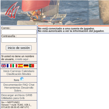
Correo :
No está conectado a una cuenta de jugador.
No está autorizado a ver la información del jugador.
Contraseña :
Si usted no tiene un nombre
de usuario,
creelo aquí
.
Inicio
Carreras
Calendario
Clasificación
Moviles
foro
Documentación
FAQ
Chat
Herramientas
Desarrollo
Sobre...
Descargar archivos GRIB
Utilidades para Grib
Srv = NEPTUNE2.
Version = trunk VLM2_V28.1_
07/14/20 08:00:45 AM UTC