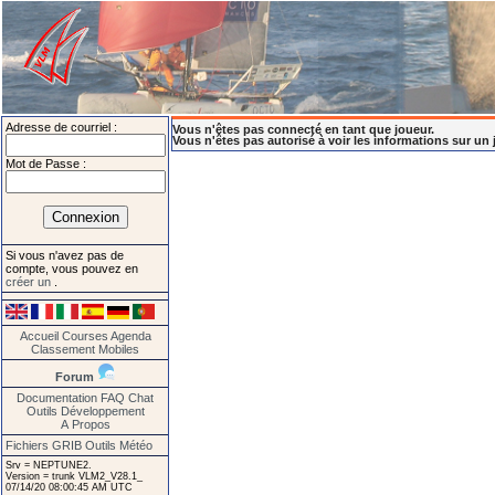
Adresse de courriel :
Vous n'êtes pas connecté en tant que joueur.
Vous n'êtes pas autorisé à voir les informations sur un 
Mot de Passe :
Si vous n'avez pas de
compte, vous pouvez en
créer un
.
Accueil
Courses
Agenda
Classement
Mobiles
Forum
Documentation
FAQ
Chat
Outils
Développement
A Propos
Fichiers GRIB
Outils Météo
Srv = NEPTUNE2.
Version = trunk VLM2_V28.1_
07/14/20 08:00:45 AM UTC