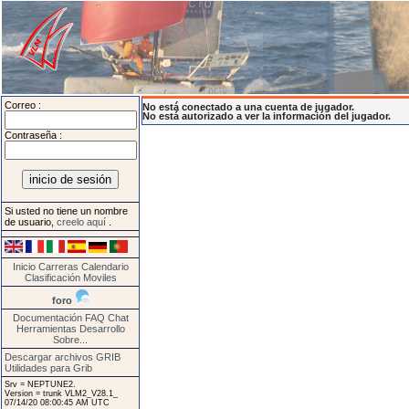
Correo :
No está conectado a una cuenta de jugador.
No está autorizado a ver la información del jugador.
Contraseña :
Si usted no tiene un nombre
de usuario,
creelo aquí
.
Inicio
Carreras
Calendario
Clasificación
Moviles
foro
Documentación
FAQ
Chat
Herramientas
Desarrollo
Sobre...
Descargar archivos GRIB
Utilidades para Grib
Srv = NEPTUNE2.
Version = trunk VLM2_V28.1_
07/14/20 08:00:45 AM UTC