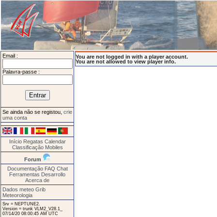
Email :
You are not logged in with a player account.
You are not allowed to view player info.
Palavra-passe :
Se ainda não se registou,
crie
uma conta
Início
Regatas
Calendar
Classificação
Mobiles
Forum
Documentação
FAQ
Chat
Ferramentas
Desarrollo
Acerca de
Dados meteo Grib
Meteorologia
Srv = NEPTUNE2.
Version = trunk VLM2_V28.1_
07/14/20 08:00:45 AM UTC