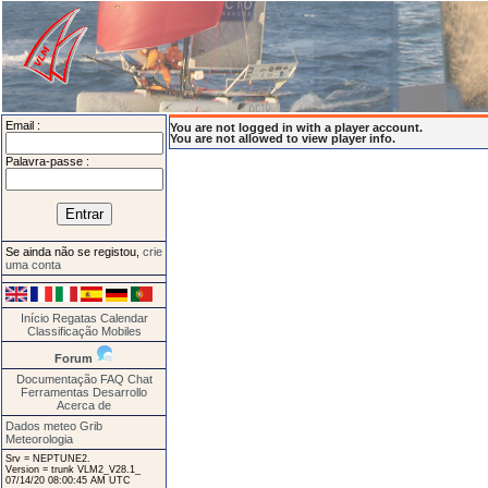
Email :
You are not logged in with a player account.
You are not allowed to view player info.
Palavra-passe :
Se ainda não se registou,
crie
uma conta
Início
Regatas
Calendar
Classificação
Mobiles
Forum
Documentação
FAQ
Chat
Ferramentas
Desarrollo
Acerca de
Dados meteo Grib
Meteorologia
Srv = NEPTUNE2.
Version = trunk VLM2_V28.1_
07/14/20 08:00:45 AM UTC