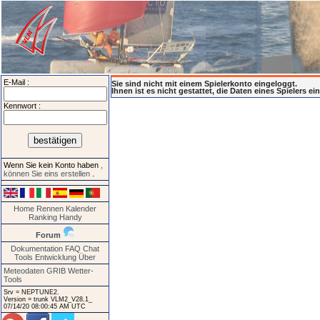
E-Mail :
Sie sind nicht mit einem Spielerkonto eingeloggt.
Ihnen ist es nicht gestattet, die Daten eines Spielers e
Kennwort :
Wenn Sie kein Konto haben
,
können Sie eins erstellen
.
Home
Rennen
Kalender
Ranking
Handy
Forum
Dokumentation
FAQ
Chat
Tools
Entwicklung
Über
Meteodaten GRIB
Wetter-
Tools
Srv = NEPTUNE2.
Version = trunk VLM2_V28.1_
07/14/20 08:00:45 AM UTC