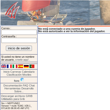
Correo :
No está conectado a una cuenta de jugador.
No está autorizado a ver la información del jugador.
Contraseña :
Si usted no tiene un nombre
de usuario,
creelo aquí
.
Inicio
Carreras
Calendario
Clasificación
Moviles
foro
Documentación
FAQ
Chat
Herramientas
Desarrollo
Sobre...
Descargar archivos GRIB
Utilidades para Grib
Srv = NEPTUNE2.
Version = trunk VLM2_V28.1_
07/14/20 08:00:45 AM UTC