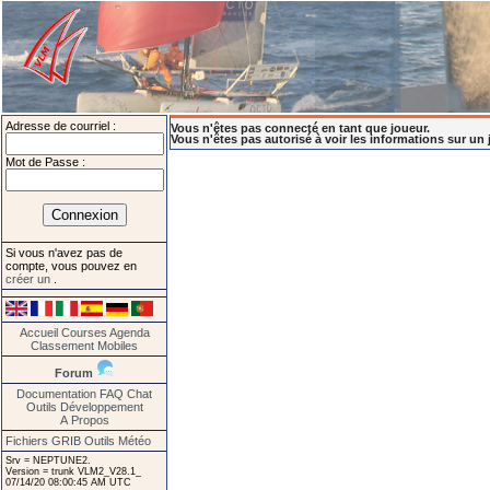
Adresse de courriel :
Vous n'êtes pas connecté en tant que joueur.
Vous n'êtes pas autorisé à voir les informations sur un 
Mot de Passe :
Si vous n'avez pas de
compte, vous pouvez en
créer un
.
Accueil
Courses
Agenda
Classement
Mobiles
Forum
Documentation
FAQ
Chat
Outils
Développement
A Propos
Fichiers GRIB
Outils Météo
Srv = NEPTUNE2.
Version = trunk VLM2_V28.1_
07/14/20 08:00:45 AM UTC