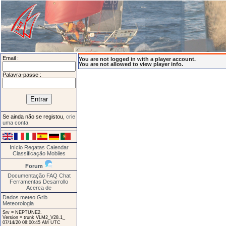
Email :
You are not logged in with a player account.
You are not allowed to view player info.
Palavra-passe :
Se ainda não se registou,
crie
uma conta
Início
Regatas
Calendar
Classificação
Mobiles
Forum
Documentação
FAQ
Chat
Ferramentas
Desarrollo
Acerca de
Dados meteo Grib
Meteorologia
Srv = NEPTUNE2.
Version = trunk VLM2_V28.1_
07/14/20 08:00:45 AM UTC