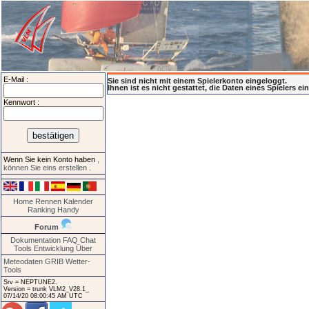
E-Mail :
Sie sind nicht mit einem Spielerkonto eingeloggt.
Ihnen ist es nicht gestattet, die Daten eines Spielers e
Kennwort :
Wenn Sie kein Konto haben
,
können Sie eins erstellen
.
Home
Rennen
Kalender
Ranking
Handy
Forum
Dokumentation
FAQ
Chat
Tools
Entwicklung
Über
Meteodaten GRIB
Wetter-
Tools
Srv = NEPTUNE2.
Version = trunk VLM2_V28.1_
07/14/20 08:00:45 AM UTC