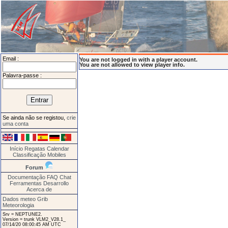
Email :
You are not logged in with a player account.
You are not allowed to view player info.
Palavra-passe :
Se ainda não se registou,
crie
uma conta
Início
Regatas
Calendar
Classificação
Mobiles
Forum
Documentação
FAQ
Chat
Ferramentas
Desarrollo
Acerca de
Dados meteo Grib
Meteorologia
Srv = NEPTUNE2.
Version = trunk VLM2_V28.1_
07/14/20 08:00:45 AM UTC