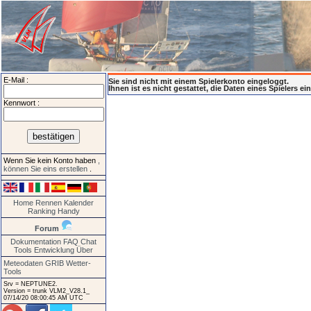
E-Mail :
Sie sind nicht mit einem Spielerkonto eingeloggt.
Ihnen ist es nicht gestattet, die Daten eines Spielers e
Kennwort :
Wenn Sie kein Konto haben
,
können Sie eins erstellen
.
Home
Rennen
Kalender
Ranking
Handy
Forum
Dokumentation
FAQ
Chat
Tools
Entwicklung
Über
Meteodaten GRIB
Wetter-
Tools
Srv = NEPTUNE2.
Version = trunk VLM2_V28.1_
07/14/20 08:00:45 AM UTC