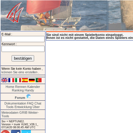
E-Mail :
Sie sind nicht mit einem Spielerkonto eingeloggt.
Ihnen ist es nicht gestattet, die Daten eines Spielers e
Kennwort :
Wenn Sie kein Konto haben
,
können Sie eins erstellen
.
Home
Rennen
Kalender
Ranking
Handy
Forum
Dokumentation
FAQ
Chat
Tools
Entwicklung
Über
Meteodaten GRIB
Wetter-
Tools
Srv = NEPTUNE2.
Version = trunk VLM2_V28.1_
07/14/20 08:00:45 AM UTC