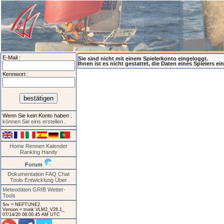
E-Mail :
Sie sind nicht mit einem Spielerkonto eingeloggt.
Ihnen ist es nicht gestattet, die Daten eines Spielers e
Kennwort :
Wenn Sie kein Konto haben
,
können Sie eins erstellen
.
Home
Rennen
Kalender
Ranking
Handy
Forum
Dokumentation
FAQ
Chat
Tools
Entwicklung
Über
Meteodaten GRIB
Wetter-
Tools
Srv = NEPTUNE2.
Version = trunk VLM2_V28.1_
07/14/20 08:00:45 AM UTC