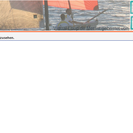
Virtual Loup de Mer ist gehostet von
inzusehen.