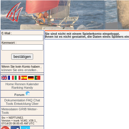
E-Mail :
Sie sind nicht mit einem Spielerkonto eingeloggt.
Ihnen ist es nicht gestattet, die Daten eines Spielers e
Kennwort :
Wenn Sie kein Konto haben
,
können Sie eins erstellen
.
Home
Rennen
Kalender
Ranking
Handy
Forum
Dokumentation
FAQ
Chat
Tools
Entwicklung
Über
Meteodaten GRIB
Wetter-
Tools
Srv = NEPTUNE2.
Version = trunk VLM2_V28.1_
07/14/20 08:00:45 AM UTC