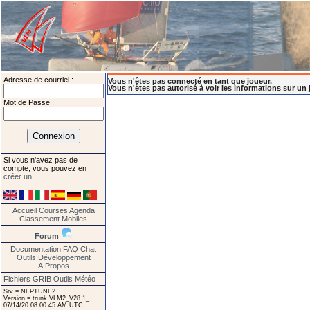
Adresse de courriel :
Vous n'êtes pas connecté en tant que joueur.
Vous n'êtes pas autorisé à voir les informations sur un 
Mot de Passe :
Si vous n'avez pas de
compte, vous pouvez en
créer un
.
Accueil
Courses
Agenda
Classement
Mobiles
Forum
Documentation
FAQ
Chat
Outils
Développement
A Propos
Fichiers GRIB
Outils Météo
Srv = NEPTUNE2.
Version = trunk VLM2_V28.1_
07/14/20 08:00:45 AM UTC