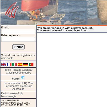
Email :
You are not logged in with a player account.
You are not allowed to view player info.
Palavra-passe :
Se ainda não se registou,
crie
uma conta
Início
Regatas
Calendar
Classificação
Mobiles
Forum
Documentação
FAQ
Chat
Ferramentas
Desarrollo
Acerca de
Dados meteo Grib
Meteorologia
Srv = NEPTUNE2.
Version = trunk VLM2_V28.1_
07/14/20 08:00:45 AM UTC