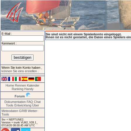
E-Mail :
Sie sind nicht mit einem Spielerkonto eingeloggt.
Ihnen ist es nicht gestattet, die Daten eines Spielers e
Kennwort :
Wenn Sie kein Konto haben
,
können Sie eins erstellen
.
Home
Rennen
Kalender
Ranking
Handy
Forum
Dokumentation
FAQ
Chat
Tools
Entwicklung
Über
Meteodaten GRIB
Wetter-
Tools
Srv = NEPTUNE2.
Version = trunk VLM2_V28.1_
07/14/20 08:00:45 AM UTC