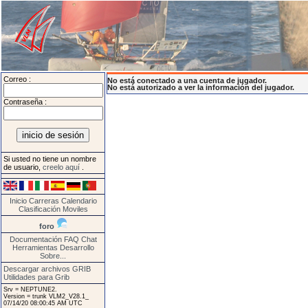
Correo :
No está conectado a una cuenta de jugador.
No está autorizado a ver la información del jugador.
Contraseña :
Si usted no tiene un nombre
de usuario,
creelo aquí
.
Inicio
Carreras
Calendario
Clasificación
Moviles
foro
Documentación
FAQ
Chat
Herramientas
Desarrollo
Sobre...
Descargar archivos GRIB
Utilidades para Grib
Srv = NEPTUNE2.
Version = trunk VLM2_V28.1_
07/14/20 08:00:45 AM UTC