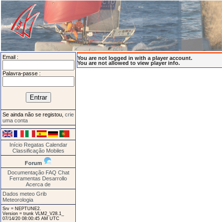
Email :
You are not logged in with a player account.
You are not allowed to view player info.
Palavra-passe :
Se ainda não se registou,
crie
uma conta
Início
Regatas
Calendar
Classificação
Mobiles
Forum
Documentação
FAQ
Chat
Ferramentas
Desarrollo
Acerca de
Dados meteo Grib
Meteorologia
Srv = NEPTUNE2.
Version = trunk VLM2_V28.1_
07/14/20 08:00:45 AM UTC