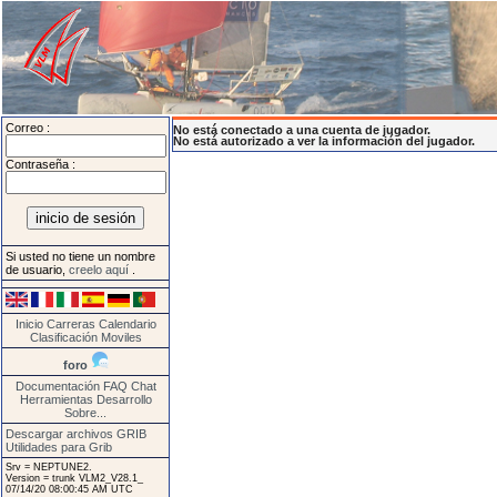
Correo :
No está conectado a una cuenta de jugador.
No está autorizado a ver la información del jugador.
Contraseña :
Si usted no tiene un nombre
de usuario,
creelo aquí
.
Inicio
Carreras
Calendario
Clasificación
Moviles
foro
Documentación
FAQ
Chat
Herramientas
Desarrollo
Sobre...
Descargar archivos GRIB
Utilidades para Grib
Srv = NEPTUNE2.
Version = trunk VLM2_V28.1_
07/14/20 08:00:45 AM UTC