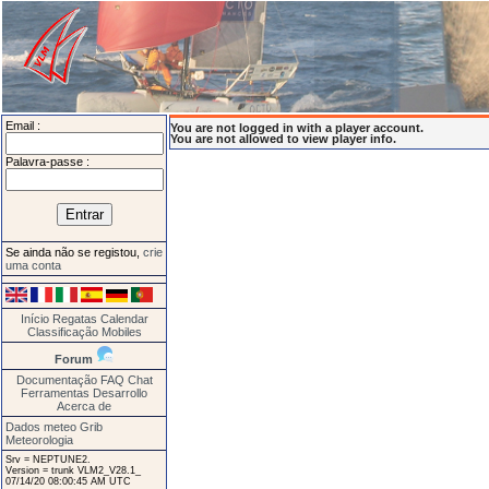
Email :
You are not logged in with a player account.
You are not allowed to view player info.
Palavra-passe :
Se ainda não se registou,
crie
uma conta
Início
Regatas
Calendar
Classificação
Mobiles
Forum
Documentação
FAQ
Chat
Ferramentas
Desarrollo
Acerca de
Dados meteo Grib
Meteorologia
Srv = NEPTUNE2.
Version = trunk VLM2_V28.1_
07/14/20 08:00:45 AM UTC