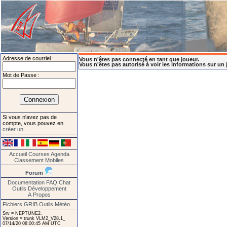
Adresse de courriel :
Vous n'êtes pas connecté en tant que joueur.
Vous n'êtes pas autorisé à voir les informations sur un 
Mot de Passe :
Si vous n'avez pas de
compte, vous pouvez en
créer un
.
Accueil
Courses
Agenda
Classement
Mobiles
Forum
Documentation
FAQ
Chat
Outils
Développement
A Propos
Fichiers GRIB
Outils Météo
Srv = NEPTUNE2.
Version = trunk VLM2_V28.1_
07/14/20 08:00:45 AM UTC