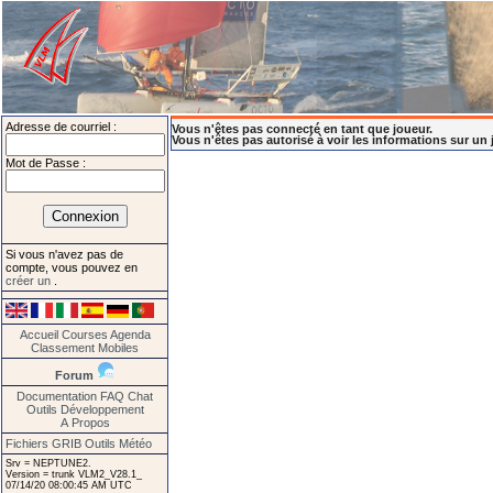
Adresse de courriel :
Vous n'êtes pas connecté en tant que joueur.
Vous n'êtes pas autorisé à voir les informations sur un 
Mot de Passe :
Si vous n'avez pas de
compte, vous pouvez en
créer un
.
Accueil
Courses
Agenda
Classement
Mobiles
Forum
Documentation
FAQ
Chat
Outils
Développement
A Propos
Fichiers GRIB
Outils Météo
Srv = NEPTUNE2.
Version = trunk VLM2_V28.1_
07/14/20 08:00:45 AM UTC