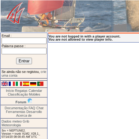
Email :
You are not logged in with a player account.
You are not allowed to view player info.
Palavra-passe :
Se ainda não se registou,
crie
uma conta
Início
Regatas
Calendar
Classificação
Mobiles
Forum
Documentação
FAQ
Chat
Ferramentas
Desarrollo
Acerca de
Dados meteo Grib
Meteorologia
Srv = NEPTUNE2.
Version = trunk VLM2_V28.1_
07/14/20 08:00:45 AM UTC